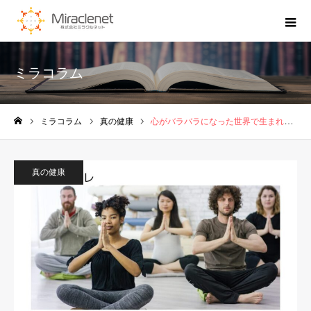
ミラコラム
ミラコラム
真の健康
心がバラバラになった世界で生まれたひとつのアイデア
ホーム
真の健康