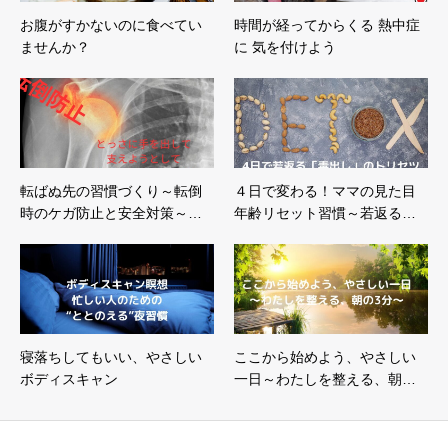
お腹がすかないのに食べてい
時間が経ってからくる 熱中症
ませんか？
に 気を付けよう
転ばぬ先の習慣づくり～転倒
４日で変わる！ママの見た目
時のケガ防止と安全対策～…
年齢リセット習慣～若返る…
寝落ちしてもいい、やさしい
ここから始めよう、やさしい
ボディスキャン
一日～わたしを整える、朝…