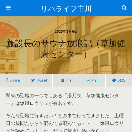
リハライフ市川
2025年2月6日
施設長のサウナ放浪記（草加健
康センター）
Share
Tweet
Pin
Mail
SMS
関東の聖地の一つでもある「湯乃泉 草加健康センタ
ー」は爆風ロウリュが有名です。
そんな聖地に行きたい！との事で行ってきました。土曜
日の昼間だから？混んでる混んでる・・・ 爆風ロウリ
ュは諦めていました。だって普通に熱いから・・・