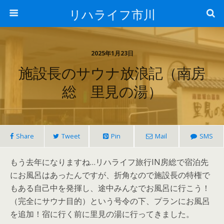
リハライフ市川
2025年1月23日
施設長のサウナ放浪記（南房
総 里見の湯）
Share
Tweet
Pin
Mail
SMS
もう去年になりますね…リハライフ旅行IN房総で宿泊先
にお風呂はあったんですが、折角なので施設長の特権で
もある自己中を発揮し、途中みんなでお風呂に行こう！
（完全にサウナ目的）という号令の下、プランにお風呂
を追加！宿に行く前に里見の湯に行ってきました。