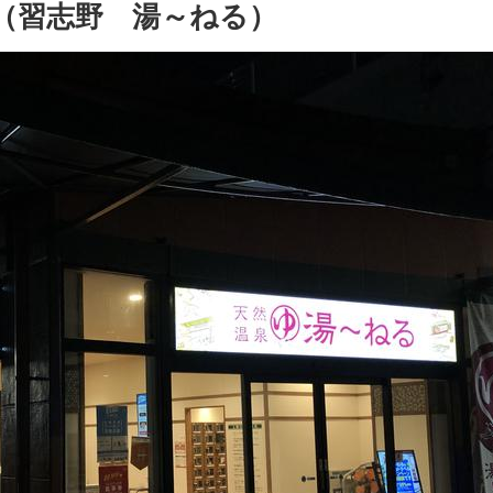
（習志野 湯～ねる）