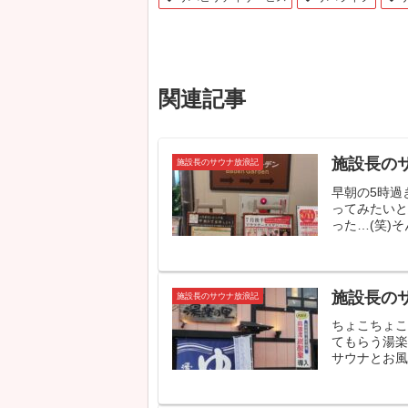
関連記事
施設長の
施設長のサウナ放浪記
早朝の5時過
ってみたいと
った…(笑)そん
施設長の
施設長のサウナ放浪記
ちょこちょ
てもらう湯楽
サウナとお風呂