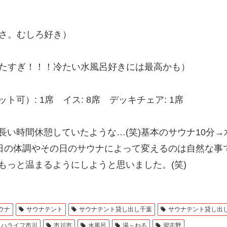
熱さ。むしろ好き）
冷たすぎ！！！冷たい水風呂好きには最高かも）
可）: 1席 イス: 8席 デッキチェア: 1席
い時間休憩していたような…(笑)基本のサウナ10分→
の日の体調やその日のサウナによって変えるのは自然な事
もっと温まるようにしようと思いました。(笑)
ウナ
サウナテント
サウナテント貸し出し千葉
サウナテント貸し出
リハライフ市川
市川市
水風呂
湯～ねる
習志野