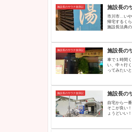
施設長の
施設長のサウナ放浪記
市川市…い
帰宅するく
施設長法典の湯
施設長の
施設長のサウナ放浪記
車で１時間
い、中々行
ってみたいとは
施設長の
施設長のサウナ放浪記
自宅から一
そこが良い！
ょうどいい！）