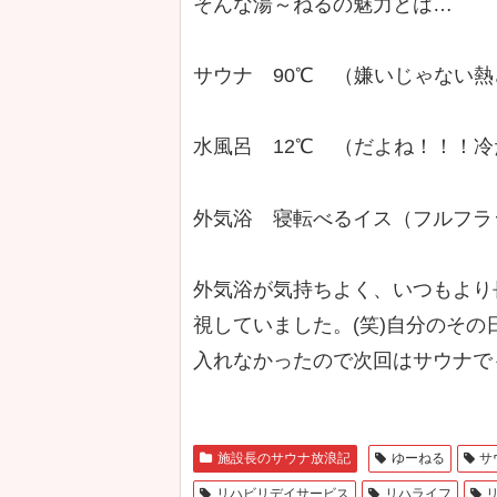
そんな湯～ねるの魅力とは…
サウナ 90℃ （嫌いじゃない
水風呂 12℃ （だよね！！！
外気浴 寝転べるイス（フルフラット
外気浴が気持ちよく、いつもより長
視していました。(笑)自分のそ
入れなかったので次回はサウナで
施設長のサウナ放浪記
ゆーねる
サ
リハビリデイサービス
リハライフ