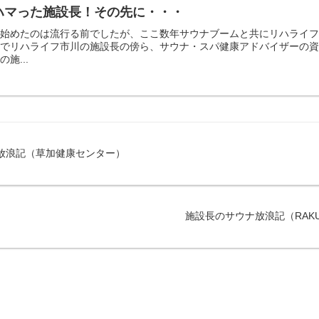
ハマった施設長！その先に・・・
き始めたのは流行る前でしたが、ここ数年サウナブームと共にリハライ
いでリハライフ市川の施設長の傍ら、サウナ・スパ健康アドバイザーの
施...
放浪記（草加健康センター）
施設長のサウナ放浪記（RAKUS