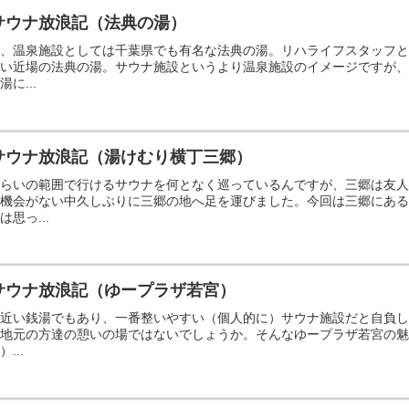
サウナ放浪記（法典の湯）
や、温泉施設としては千葉県でも有名な法典の湯。リハライフスタッフ
らい近場の法典の湯。サウナ施設というより温泉施設のイメージですが
に...
サウナ放浪記（湯けむり横丁三郷）
くらいの範囲で行けるサウナを何となく巡っているんですが、三郷は友
く機会がない中久しぶりに三郷の地へ足を運びました。今回は三郷にあ
思っ...
サウナ放浪記（ゆープラザ若宮）
番近い銭湯でもあり、一番整いやすい（個人的に）サウナ施設だと自負
地元の方達の憩いの場ではないでしょうか。そんなゆープラザ若宮の魅
...