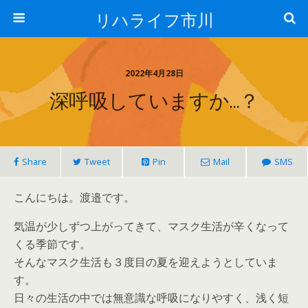
リハライフ市川
2022年4月28日
深呼吸していますか…？
Share
Tweet
Pin
Mail
SMS
こんにちは。渡邉です。
気温が少しずつ上がってきて、マスク生活が辛くなって
くる季節です。
そんなマスク生活も３度目の夏を迎えようとしていま
す。
日々の生活の中では無意識な呼吸になりやすく、浅く短