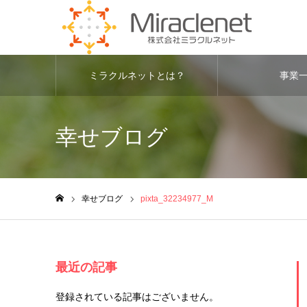
ミラクルネットとは？
事業
幸せブログ
幸せブログ
pixta_32234977_M
ホーム
最近の記事
登録されている記事はございません。