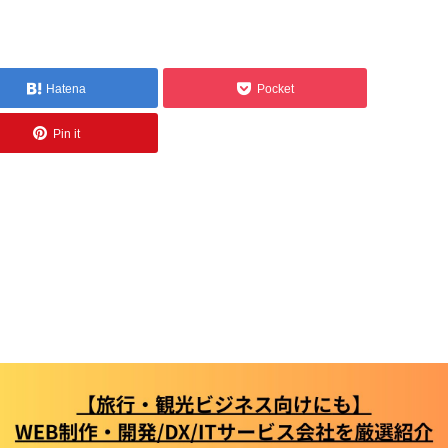
Hatena
Pocket
Pin it