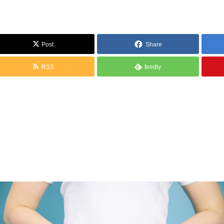
Post
Share
RSS
feedly