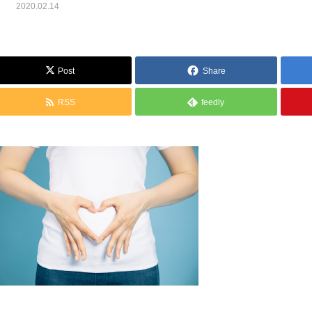
2020.02.14
Post
Share
RSS
feedly