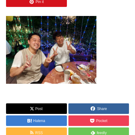
Pin it
Post
Share
Hatena
Pocket
RSS
feedly