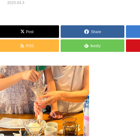
2025.04.3
Post
Share
RSS
feedly