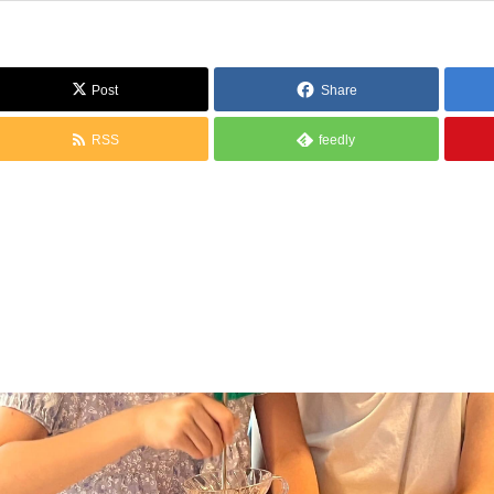
Post
Share
RSS
feedly