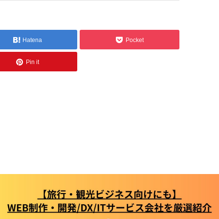
Hatena
Pocket
Pin it