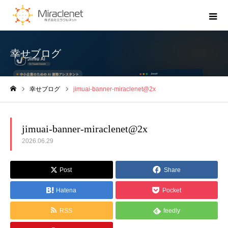
幸せブログ
幸せブログ
jimuai-banner-miraclenet@2x
ホーム
jimuai-banner-miraclenet@2x
2026.06.29
Post
Share
Hatena
Pocket
RSS
feedly