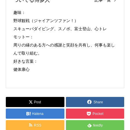
ついてる博多人
記事一覧
趣味：
野球観戦（ジャイアンツファン！）
スキューバダイビング、スノボ、富士登山、心トレ
モットー：
周りの縁のある方への感謝と笑顔を共有し、何事も楽し
んで取り組む。
好きな言葉：
健体康心
Post
Share
Hatena
Pocket
RSS
feedly