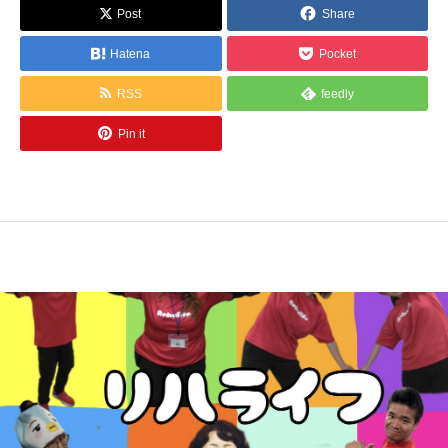
Post
Share
Hatena
Pocket
RSS
feedly
Pin it