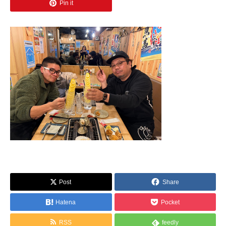
Pin it
Post
Share
Hatena
Pocket
RSS
feedly