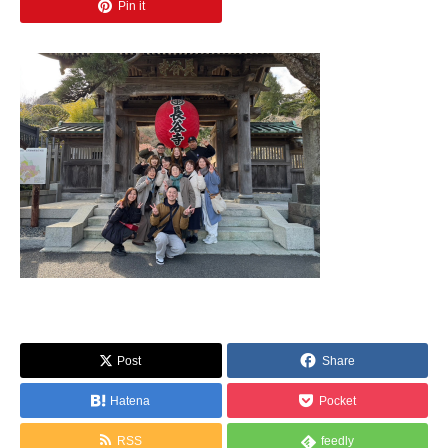
Pin it
Post
Share
Hatena
Pocket
RSS
feedly