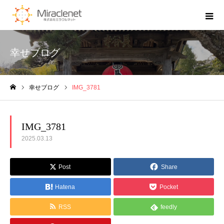
幸せブログ
幸せブログ
IMG_3781
ホーム
IMG_3781
2025.03.13
Post
Share
Hatena
Pocket
RSS
feedly