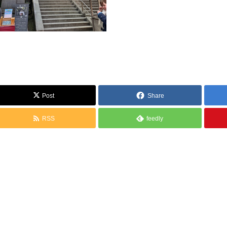
Post
Share
RSS
feedly