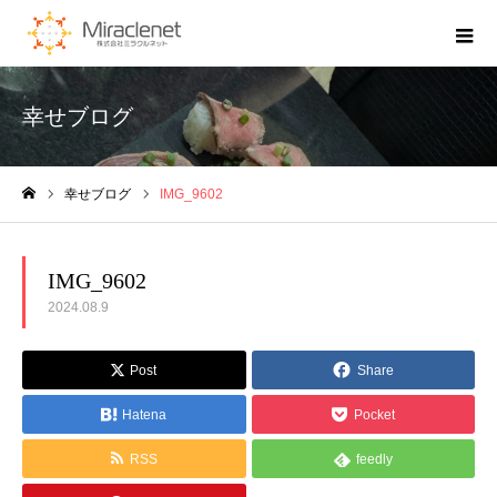
幸せブログ
幸せブログ
IMG_9602
ホーム
IMG_9602
2024.08.9
Post
Share
Hatena
Pocket
RSS
feedly