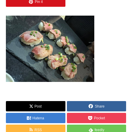
Pin it
Post
Share
Hatena
Pocket
RSS
feedly