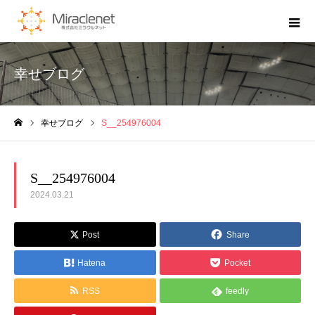
幸せブログ
幸せブログ
S__254976004
ホーム
S__254976004
2024.03.21
Post
Share
Hatena
Pocket
RSS
feedly