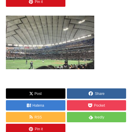
Pin it
Post
Share
Hatena
Pocket
RSS
feedly
Pin it