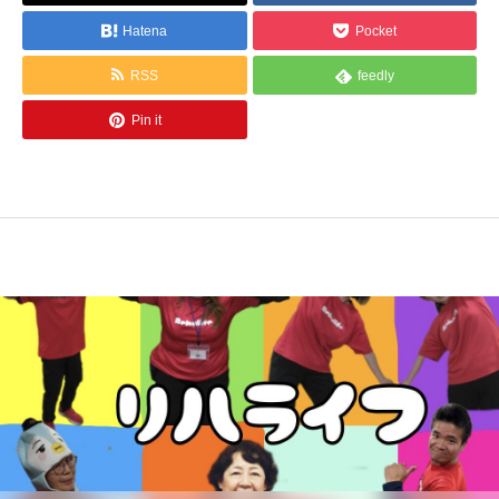
Hatena
Pocket
RSS
feedly
Pin it