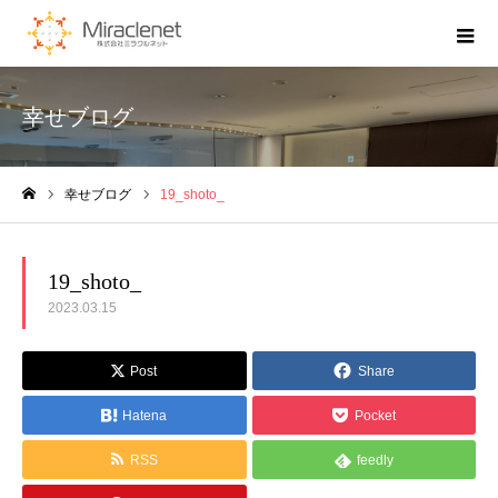
幸せブログ
幸せブログ
19_shoto_
ホーム
19_shoto_
2023.03.15
Post
Share
Hatena
Pocket
RSS
feedly