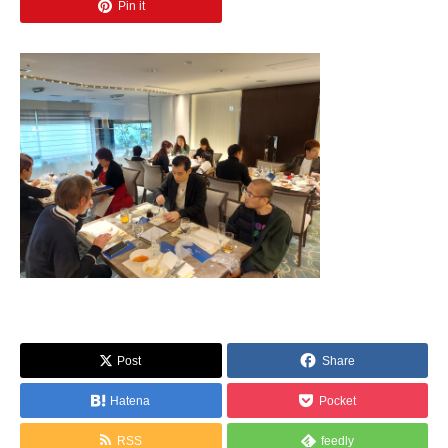
Pin it
Post
Share
Hatena
Pocket
RSS
feedly