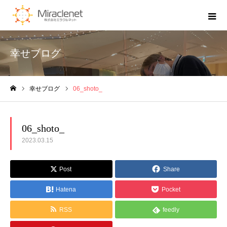
幸せブログ
幸せブログ
06_shoto_
ホーム
06_shoto_
2023.03.15
Post
Share
Hatena
Pocket
RSS
feedly