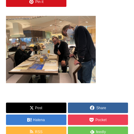
Pin it
Post
Share
Hatena
Pocket
RSS
feedly