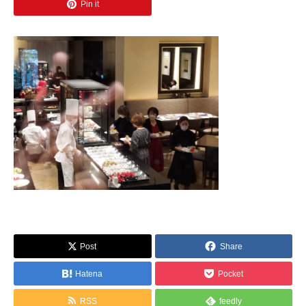
Pin it
Post
Share
Hatena
Pocket
RSS
feedly