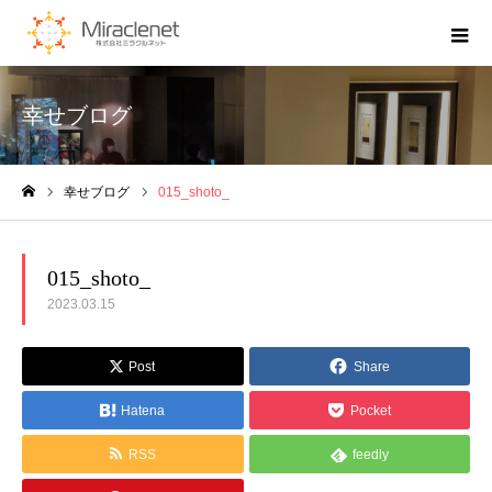
幸せブログ
幸せブログ
015_shoto_
ホーム
015_shoto_
2023.03.15
Post
Share
Hatena
Pocket
RSS
feedly