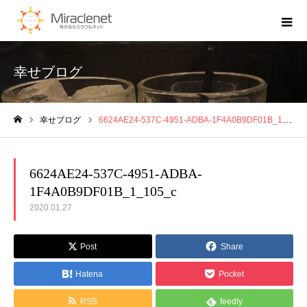
幸せブログ
幸せブログ
6624AE24-537C-4951-ADBA-1F4A0B9DF01B_1_105_c
ホーム
6624AE24-537C-4951-ADBA-
1F4A0B9DF01B_1_105_c
2020.01.27
Post
Share
Hatena
Pocket
RSS
feedly