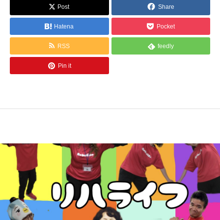
Post
Share
Hatena
Pocket
RSS
feedly
Pin it