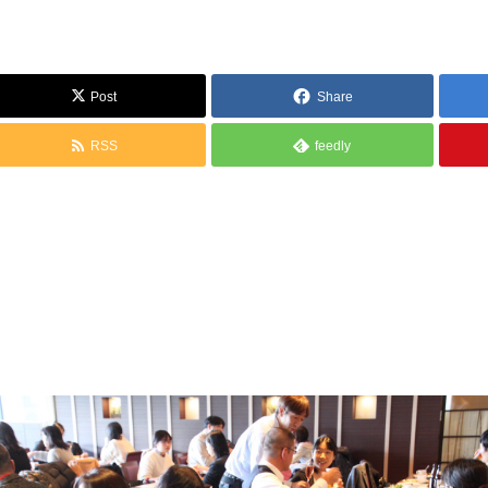
Post
Share
RSS
feedly