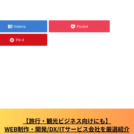
Hatena
Pocket
Pin it