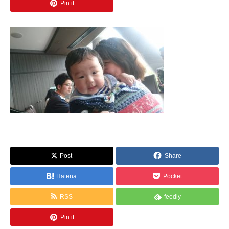
Pin it
Post
Share
Hatena
Pocket
RSS
feedly
Pin it