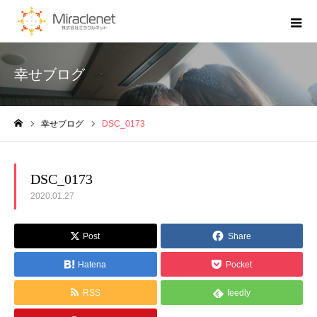
幸せブログ
幸せブログ
DSC_0173
ホーム
DSC_0173
2020.01.27
Post
Share
Hatena
Pocket
RSS
feedly