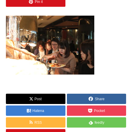
Pin it
Post
Share
Hatena
Pocket
RSS
feedly