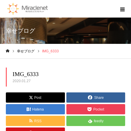
幸せブログ
幸せブログ
IMG_6333
ホーム
IMG_6333
2020.01.27
Post
Share
Hatena
Pocket
RSS
feedly