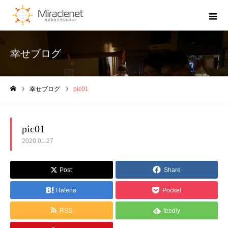
幸せブログ
幸せブログ
pic01
ホーム
pic01
2020.01.27
Post
Share
Hatena
Pocket
RSS
feedly