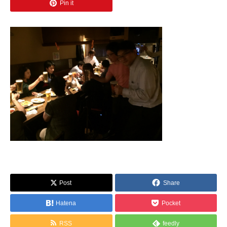
Pin it
Post
Share
Hatena
Pocket
RSS
feedly