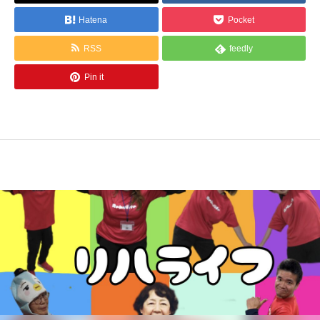
Hatena
Pocket
RSS
feedly
Pin it