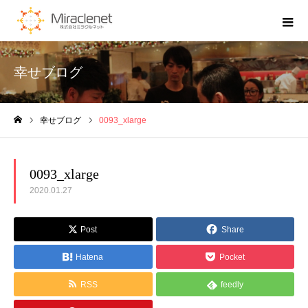
幸せブログ
幸せブログ
0093_xlarge
ホーム
0093_xlarge
2020.01.27
Post
Share
Hatena
Pocket
RSS
feedly