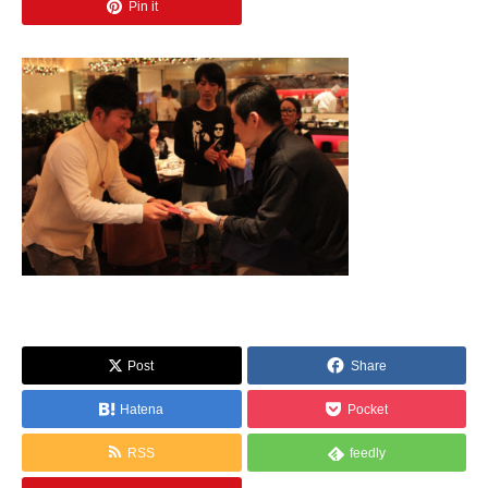
Pin it
Post
Share
Hatena
Pocket
RSS
feedly