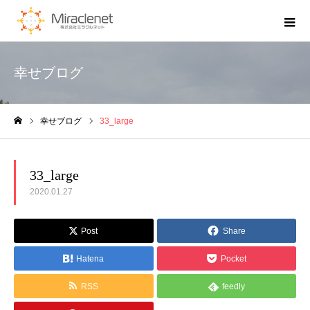
幸せブログ
幸せブログ
33_large
ホーム
33_large
2020.01.27
Post
Share
Hatena
Pocket
RSS
feedly