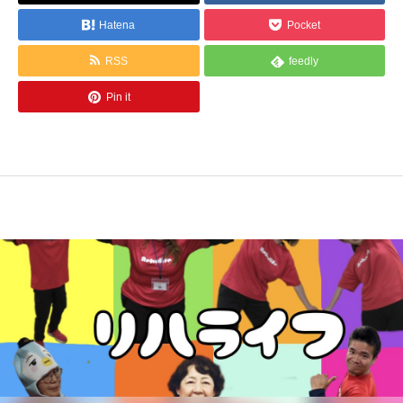
Hatena
Pocket
RSS
feedly
Pin it