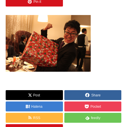
Pin it
Post
Share
Hatena
Pocket
RSS
feedly