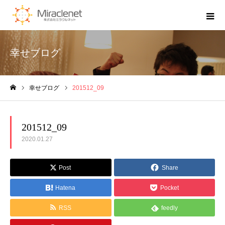
幸せブログ
幸せブログ
201512_09
ホーム
201512_09
2020.01.27
Post
Share
Hatena
Pocket
RSS
feedly