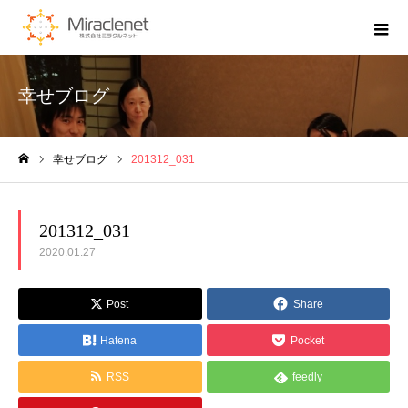
幸せブログ
幸せブログ
201312_031
ホーム
201312_031
2020.01.27
Post
Share
Hatena
Pocket
RSS
feedly