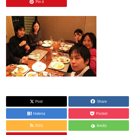
Pin it
Post
Share
Hatena
Pocket
RSS
feedly