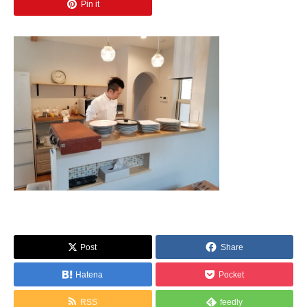
Pin it
Post
Share
Hatena
Pocket
RSS
feedly