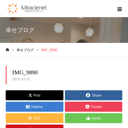
幸せブログ
幸せブログ
IMG_9890
ホーム
IMG_9890
2020.03.25
Post
Share
Hatena
Pocket
RSS
feedly