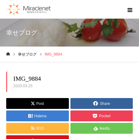
幸せブログ
幸せブログ
IMG_9884
ホーム
IMG_9884
2020.03.25
Post
Share
Hatena
Pocket
RSS
feedly