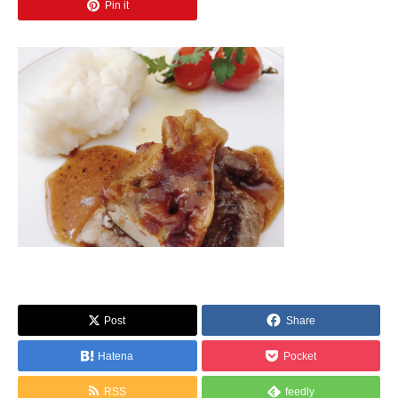
Pin it
Post
Share
Hatena
Pocket
RSS
feedly