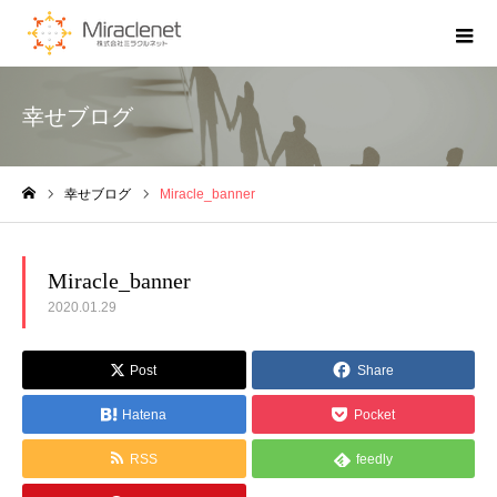
幸せブログ
幸せブログ
Miracle_banner
ホーム
Miracle_banner
2020.01.29
Post
Share
Hatena
Pocket
RSS
feedly