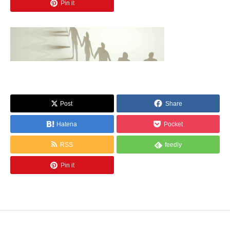
Pin it
Post
Share
Hatena
Pocket
RSS
feedly
Pin it