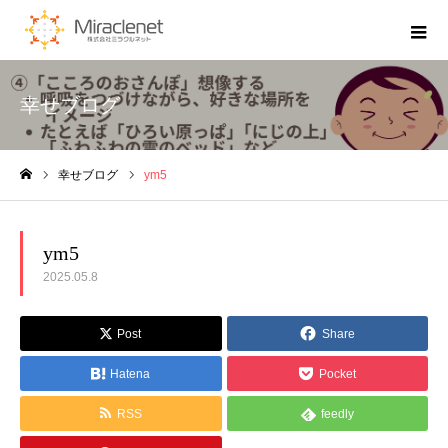
幸せブログ
幸せブログ
ym5
ホーム
ym5
2025.05.8
Post
Share
Hatena
Pocket
RSS
feedly