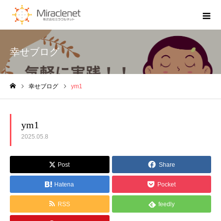
幸せブログ
幸せブログ
ym1
ホーム
ym1
2025.05.8
Post
Share
Hatena
Pocket
RSS
feedly