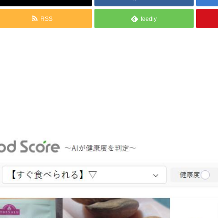
RSS
feedly