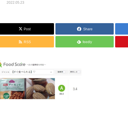
2022.05.23
Post
Share
RSS
feedly