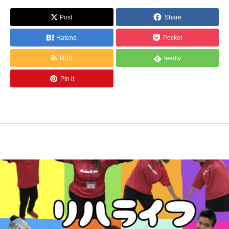
Post
Share
Hatena
Pocket
RSS
feedly
Pin it