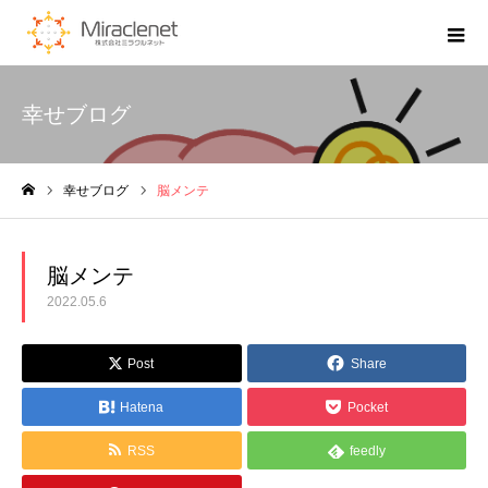
幸せブログ
幸せブログ
脳メンテ
ホーム
脳メンテ
2022.05.6
Post
Share
Hatena
Pocket
RSS
feedly