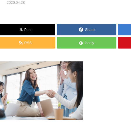
2020.04.28
Post
Share
RSS
feedly