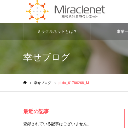
ミラクルネットとは？
事業
幸せブログ
幸せブログ
pixta_61786268_M
ホーム
最近の記事
登録されている記事はございません。