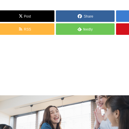
Post
Share
RSS
feedly