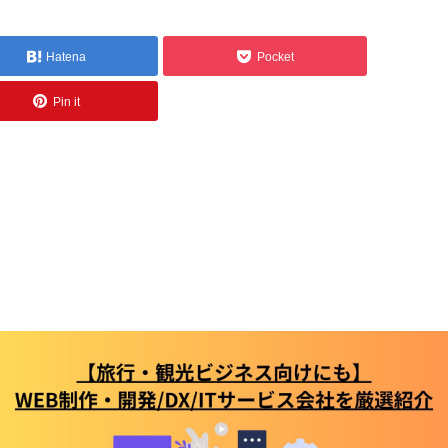
Hatena
Pocket
Pin it