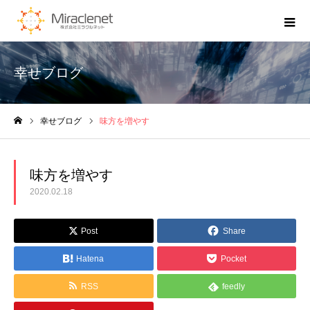
幸せブログ
幸せブログ
味方を増やす
ホーム
味方を増やす
2020.02.18
Post
Share
Hatena
Pocket
RSS
feedly