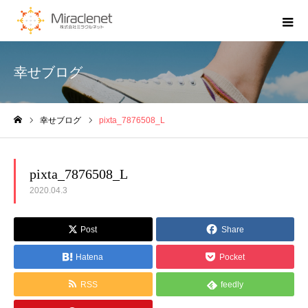
幸せブログ
幸せブログ
pixta_7876508_L
ホーム
pixta_7876508_L
2020.04.3
Post
Share
Hatena
Pocket
RSS
feedly