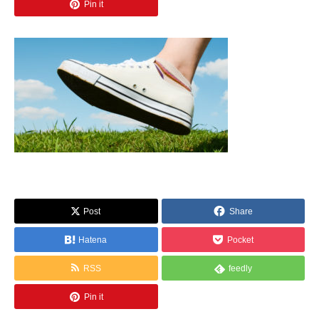
Pin it
Post
Share
Hatena
Pocket
RSS
feedly
Pin it