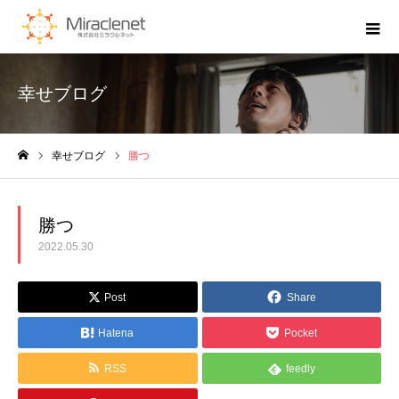
幸せブログ
幸せブログ
勝つ
ホーム
勝つ
2022.05.30
Post
Share
Hatena
Pocket
RSS
feedly