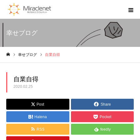
幸せブログ
幸せブログ
自業自得
ホーム
自業自得
2020.02.25
Post
Share
Hatena
Pocket
RSS
feedly