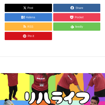
Post
Share
Hatena
Pocket
RSS
feedly
Pin it