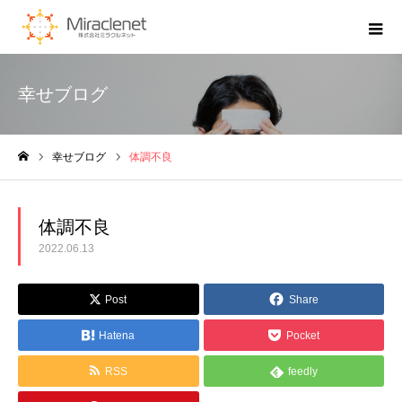
幸せブログ
幸せブログ
体調不良
ホーム
体調不良
2022.06.13
Post
Share
Hatena
Pocket
RSS
feedly