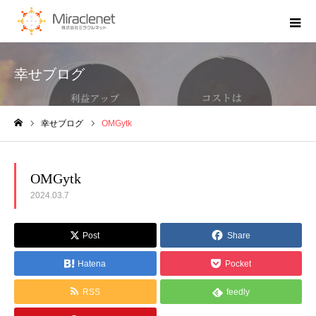
幸せブログ
幸せブログ
OMGytk
ホーム
OMGytk
2024.03.7
Post
Share
Hatena
Pocket
RSS
feedly