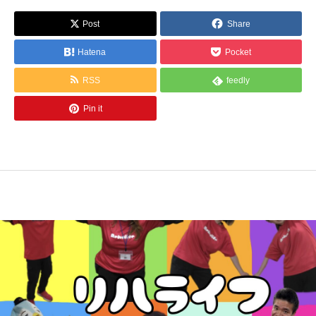
Post
Share
Hatena
Pocket
RSS
feedly
Pin it