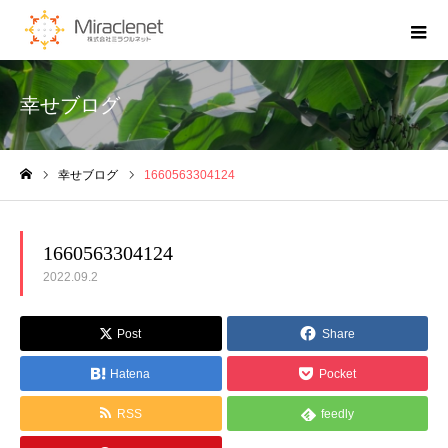
幸せブログ
幸せブログ
1660563304124
ホーム
1660563304124
2022.09.2
Post
Share
Hatena
Pocket
RSS
feedly