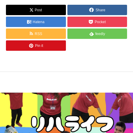
Post
Share
Hatena
Pocket
RSS
feedly
Pin it