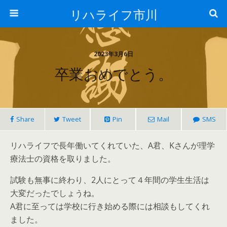
リハライフ市川
2023年3月6日
卒業おめでとう。
Share
Tweet
Pin
Mail
SMS
リハライフで長年働いてくれていた、A君、Kさんが理学
療法士の資格を取りました。
試験も無事に終わり、2人にとって４年間の学生生活は
大変だったでしょうね。
A君に至っては学校に行き始める際には相談もしてくれ
ました。