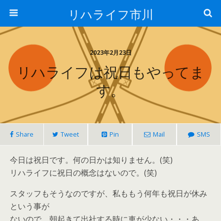
リハライフ市川
2023年2月23日
リハライフは祝日もやってま
す。
Share
Tweet
Pin
Mail
SMS
今日は祝日です。何の日かは知りません。(笑)
リハライフに祝日の概念はないので。(笑)
スタッフもそうなのですが、私ももう何年も祝日が休み
という事が
ないので、朝起きて出社する時に車が少ない・・・あ