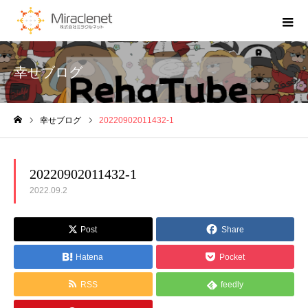
幸せブログ
幸せブログ
20220902011432-1
ホーム
20220902011432-1
2022.09.2
Post
Share
Hatena
Pocket
RSS
feedly