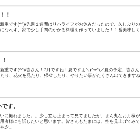
ね！！
新重です(^^)/先週１週間はリハライフがお休みだったので、久しぶり
になれず、家で少し手間のかかる料理を作っていました！１番美味しく作
！！
新重です(^^)/皆さん！7月ですね！夏ですよ＼(^o^)／夏の予定、皆
したり、花火を見たり、帰省したり、やりたい事がたくさん出てきます
いです。
れいに撮れました。。少し立ち止まって見てましたが、まん丸なお月様
利用者様にも話したいと思います。皆さんもたまには、空を見上げてみ
夕...