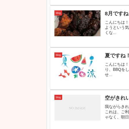
8月です
blog
こんにちは！
ようという気
くな...
夏ですね
blog
こんにちは！
り、BBQを
せ...
空がきれ
blog
我ながらき
これは、ご
ゃなく、朝日や